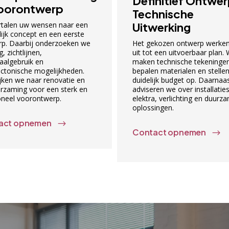
Definitief Ontwe
oorontwerp
Technische
talen uw wensen naar een
Uitwerking
lijk concept en een eerste
p. Daarbij onderzoeken we
Het gekozen ontwerp werke
g, zichtlijnen,
uit tot een uitvoerbaar plan.
aalgebruik en
maken technische tekeningen
ectonische mogelijkheden.
bepalen materialen en stelle
jken we naar renovatie en
duidelijk budget op. Daarnaa
rzaming voor een sterk en
adviseren we over installaties
oneel voorontwerp.
elektra, verlichting en duurz
oplossingen.
act opnemen
$
Contact opnemen
$