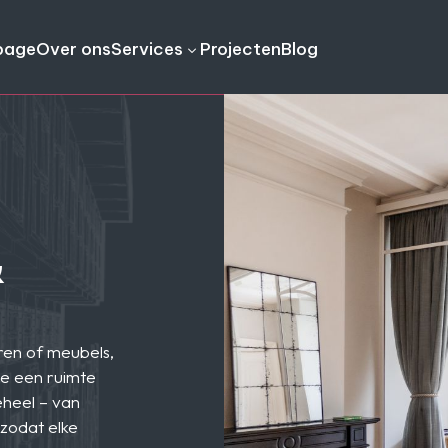
page
Over ons
Services
Projecten
Blog
3
&
uren of meubels,
oe een ruimte
eheel – van
– zodat elke