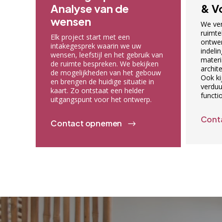
Analyse van de
& V
wensen
We ver
ruimte
Elk project start met een
ontwer
intakegesprek waarin we uw
indelin
wensen, leefstijl en het gebruik van
materi
de ruimte bespreken. We bekijken
archit
de mogelijkheden van het gebouw
Ook ki
en brengen de huidige situatie in
verduu
kaart. Zo ontstaat een helder
functi
uitgangspunt voor het ontwerp.
Cont
Contact opnemen
$