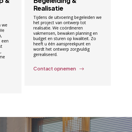
rp &
Begeleiding &
Realisatie
Tijdens de uitvoering begeleiden we
het project van ontwerp tot
n we
realisatie. We coördineren
 We
vakmensen, bewaken planning en
,
budget en sturen op kwaliteit. Zo
n een
heeft u één aanspreekpunt en
st
wordt het ontwerp zorgvuldig
,
gerealiseerd.
ame
Contact opnemen
$