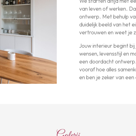
We starten altijd met e
van leven of werken. Da
ontwerp. Met behulp van 
duidelijk beeld van het 
vertrouwen en weet je ze
Jouw interieur begint bij
wensen, levensstijl en m
een doordacht ontwerp. M
vooraf hoe alles samen
en ben je zeker van een e
Galerij