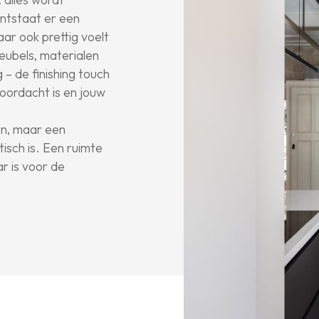
ontstaat er een
aar ook prettig voelt
meubels, materialen
 – de finishing touch
oordacht is en jouw
an, maar een
isch is. Een ruimte
aar is voor de