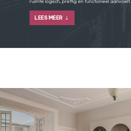
ruimte logisch, prettig en functioneel aanvoelt.
LEES MEER