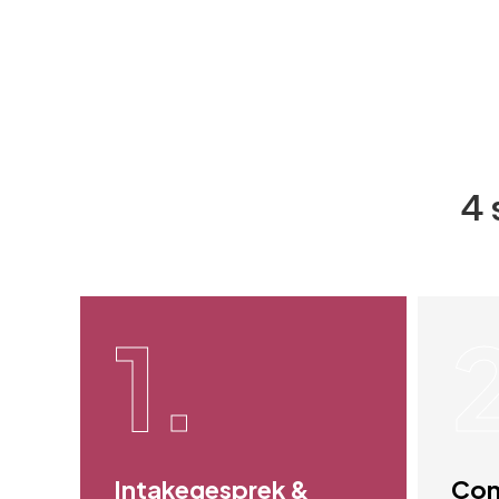
4 
1.
Intakegesprek &
Con