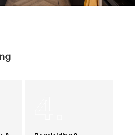
ing
4.