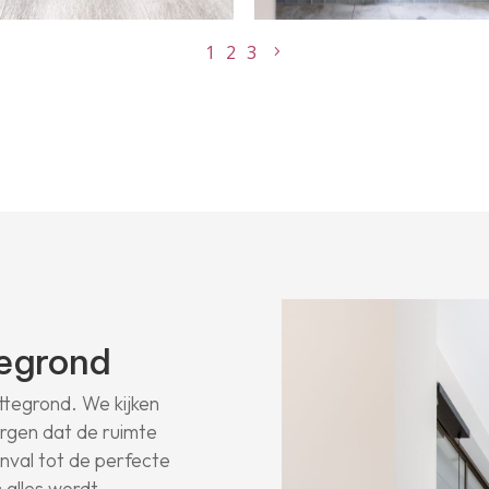
1
2
3
tegrond
ttegrond. We kijken
orgen dat de ruimte
htinval tot de perfecte
: alles wordt