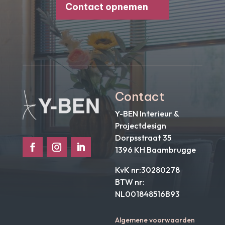
Contact opnemen
Contact
Y-BEN Interieur &
Projectdesign
Dorpsstraat 35
1396 KH Baambrugge
KvK nr:30280278
BTW nr:
NL001848516B93
Algemene voorwaarden